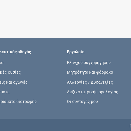
Συνδρομές
Μάθετε περισσότερα για τα οφέλη και τις
επιπλέον παροχές των συνδρομητικών
προγραμμάτων
ευτικός οδηγός
Εργαλεία
κα
Έλεγχος συγχορήγησης
κές ουσίες
Μητρότητα και φάρμακα
Ενδείξεις και αγωγές
εις και αγωγές
Αλλεργίες / Δυσανεξίες
Βρείτε θεραπευτικές ενδείξεις και αγωγές για
σματα
Λεξικό ιατρικής ορολογίας
νόσους, συμπτώματα και ιατρικές πράξεις
ηρώματα διατροφής
Οι συνταγές μου
Γνωρίζατε ότι...