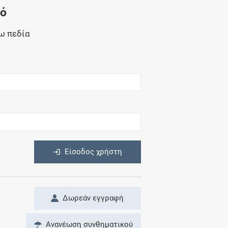
Μητρότητα
νό
και φάρμακα
ω πεδία
η
Είσοδος χρήστη
Δωρεάν εγγραφή
Ανανέωση συνθηματικού