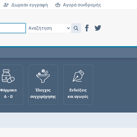
Δωρεάν εγγραφή
Αγορά συνδρομής
Φάρμακα
Έλεγχος
Ενδείξεις
Α - Ω
συγχορήγησης
και αγωγές