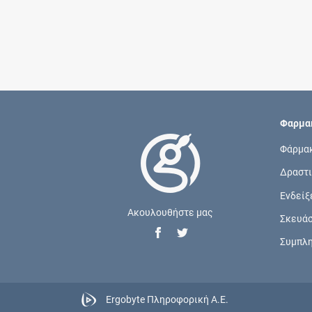
Φαρμακ
Φάρμα
Δραστι
Ενδείξ
Ακουλουθήστε μας
Σκευά
Συμπλ
Ergobyte Πληροφορική Α.Ε.