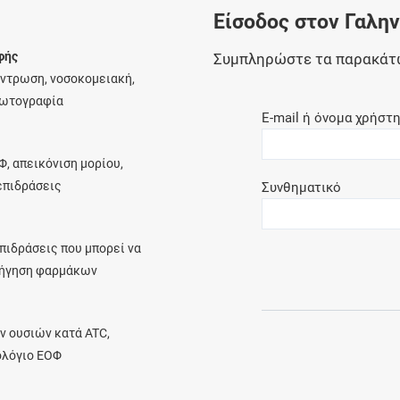
Είσοδος στον Γαλη
Ελέγξτε την αγωγή σας για αντενδείξεις και
αλληλεπιδράσεις μεταξύ των φαρμάκων
φής
Συμπληρώστε τα παρακάτ
έντρωση, νοσοκομειακή,
φωτογραφία
E-mail ή όνομα χρήστ
Οι συνταγές μου
Φ, απεικόνιση μορίου,
Αποθηκεύστε τις συνταγές σας και
λεπιδράσεις
Συνθηματικό
μοιραστείτε τις εύκολα και με ασφάλεια
πιδράσεις που μπορεί να
ρήγηση φαρμάκων
Μητρότητα και φάρμακα
Ενημερωθείτε για την ασφάλεια χορήγησης
ν ουσιών κατά ATC,
ενός φαρμάκου κατά τη διάρκεια της
ολόγιο ΕΟΦ
εγκυμοσύνης ή του θηλασμού