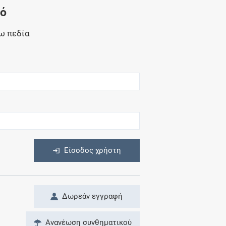
Μητρότητα
νό
και φάρμακα
ω πεδία
η
Είσοδος χρήστη
Δωρεάν εγγραφή
Ανανέωση συνθηματικού