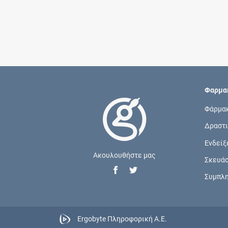
Φαρμακ
Φάρμα
Δραστι
Ενδείξ
Ακουλουθήστε μας
Σκευά
Συμπλ
Ergobyte Πληροφορική Α.Ε.