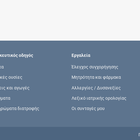
Συνδρομές
Μάθετε περισσότερα για τα οφέλη και τις
επιπλέον παροχές των συνδρομητικών
προγραμμάτων
ευτικός οδηγός
Εργαλεία
κα
Έλεγχος συγχορήγησης
κές ουσίες
Μητρότητα και φάρμακα
Ενδείξεις και αγωγές
εις και αγωγές
Αλλεργίες / Δυσανεξίες
Βρείτε θεραπευτικές ενδείξεις και αγωγές για
σματα
Λεξικό ιατρικής ορολογίας
νόσους, συμπτώματα και ιατρικές πράξεις
ηρώματα διατροφής
Οι συνταγές μου
Γνωρίζατε ότι...