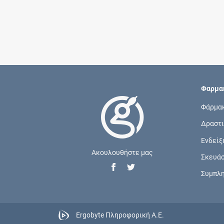
Φαρμακ
Φάρμα
Δραστι
Ενδείξ
Ακουλουθήστε μας
Σκευά
Συμπλ
Ergobyte Πληροφορική Α.Ε.