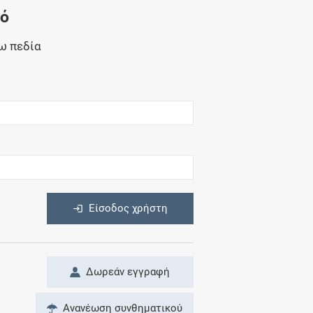
Μητρότητα
νό
και φάρμακα
ω πεδία
η
Είσοδος χρήστη
Δωρεάν εγγραφή
Ανανέωση συνθηματικού