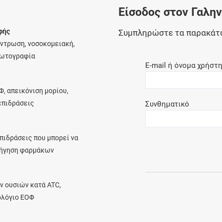
Είσοδος στον Γαλη
Ελέγξτε την αγωγή σας για αντενδείξεις και
αλληλεπιδράσεις μεταξύ των φαρμάκων
φής
Συμπληρώστε τα παρακάτ
έντρωση, νοσοκομειακή,
φωτογραφία
E-mail ή όνομα χρήστ
Οι συνταγές μου
Φ, απεικόνιση μορίου,
Αποθηκεύστε τις συνταγές σας και
λεπιδράσεις
Συνθηματικό
μοιραστείτε τις εύκολα και με ασφάλεια
πιδράσεις που μπορεί να
ρήγηση φαρμάκων
Μητρότητα και φάρμακα
Ενημερωθείτε για την ασφάλεια χορήγησης
ν ουσιών κατά ATC,
ενός φαρμάκου κατά τη διάρκεια της
ολόγιο ΕΟΦ
εγκυμοσύνης ή του θηλασμού