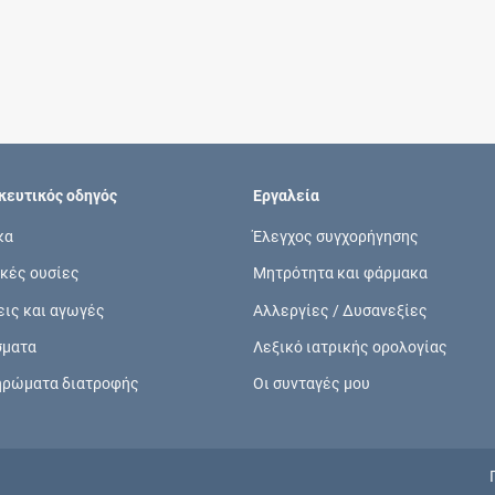
Συνδρομές
Μάθετε περισσότερα για τα οφέλη και τις
επιπλέον παροχές των συνδρομητικών
προγραμμάτων
ευτικός οδηγός
Εργαλεία
κα
Έλεγχος συγχορήγησης
κές ουσίες
Μητρότητα και φάρμακα
Ενδείξεις και αγωγές
εις και αγωγές
Αλλεργίες / Δυσανεξίες
Βρείτε θεραπευτικές ενδείξεις και αγωγές για
σματα
Λεξικό ιατρικής ορολογίας
νόσους, συμπτώματα και ιατρικές πράξεις
ηρώματα διατροφής
Οι συνταγές μου
Γνωρίζατε ότι...