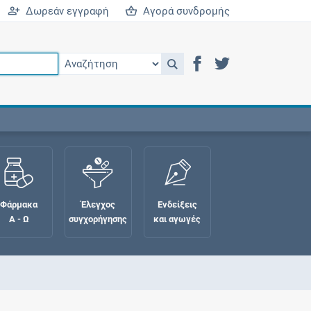
Δωρεάν εγγραφή
Αγορά συνδρομής
Φάρμακα
Έλεγχος
Ενδείξεις
Α - Ω
συγχορήγησης
και αγωγές